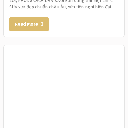
LỐI, PHONG CÁCH DẪN ĐẦU! Bạn đang tìm một chiếc
SUV vừa đẹp chuẩn châu Âu, vừa tiện nghi hiện đại,...
Read More