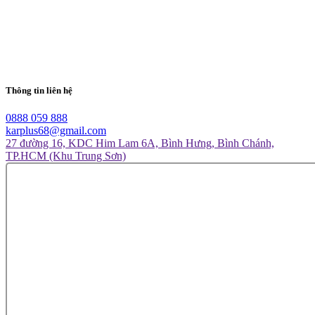
Thông tin liên hệ
0888 059 888
karplus68@gmail.com
27 đường 16, KDC Him Lam 6A, Bình Hưng, Bình Chánh,
TP.HCM (Khu Trung Sơn)