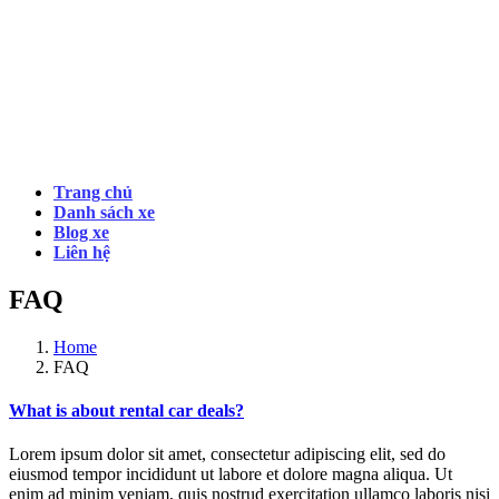
Trang chủ
Danh sách xe
Blog xe
Liên hệ
FAQ
Home
FAQ
What is about rental car deals?
Lorem ipsum dolor sit amet, consectetur adipiscing elit, sed do
eiusmod tempor incididunt ut labore et dolore magna aliqua. Ut
enim ad minim veniam, quis nostrud exercitation ullamco laboris nisi