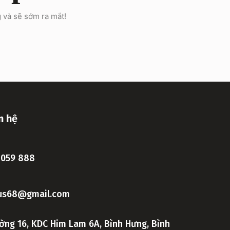
 và sẽ sớm ra mắt!
n hệ
 059 888
lus68@gmail.com
ờng 16, KDC Him Lam 6A, Bình Hưng, Bình