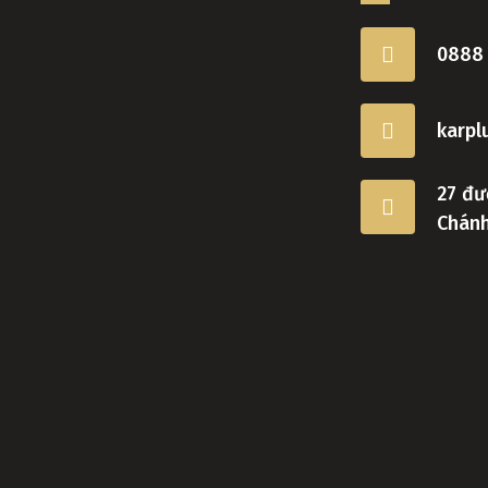
0888
karp
27 đư
Chán